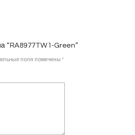
 на “RA8977TW1-Green”
ельные поля помечены
*