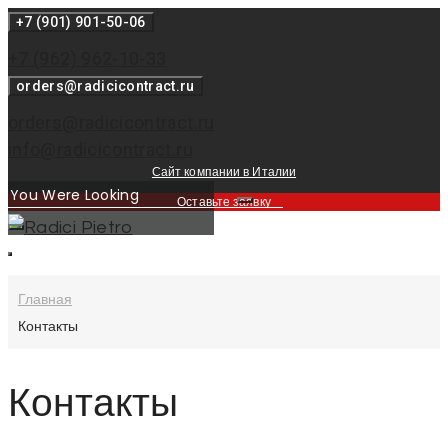
Перейти
+7 (901) 901-50-06
к
+7 (962) 962-10-33
контенту
orders@radicicontract.ru
orders@radicicontract.ru
info@radicicontract.ru
Сайт компании в Италии
Оставьте заявку
Главная
Контакты
Контакты