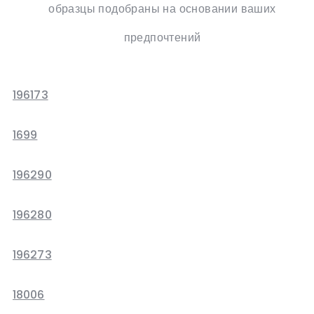
образцы подобраны на основании ваших
предпочтений
196173
1699
196290
196280
196273
18006