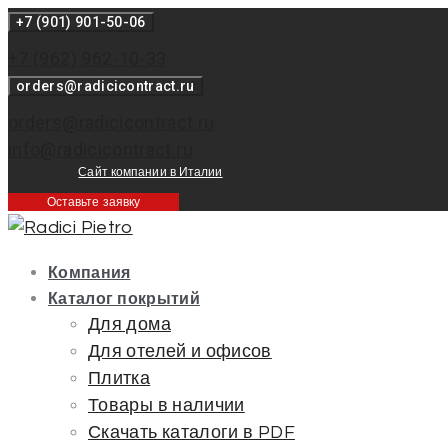
Перейти
+7 (901) 901-50-06
к
+7 (962) 962-10-33
контенту
orders@radicicontract.ru
orders@radicicontract.ru
info@radicicontract.ru
Сайт компании в Италии
Оставьте заявку
Компания
Каталог покрытий
Для дома
Для отелей и офисов
Плитка
Товары в наличии
Скачать каталоги в PDF